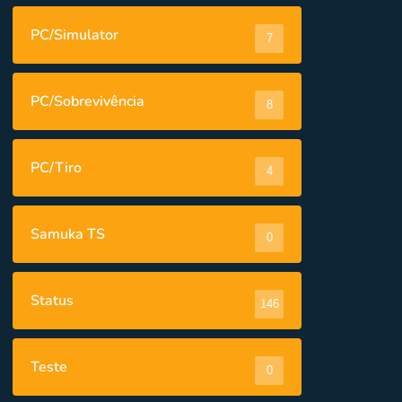
PC/Simulator
7
PC/Sobrevivência
8
PC/Tiro
4
Samuka TS
0
Status
146
Teste
0