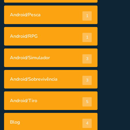
Android/Pesca
1
Android/RPG
1
Android/Simulador
3
Android/Sobrevivência
3
Android/Tiro
5
Blog
4