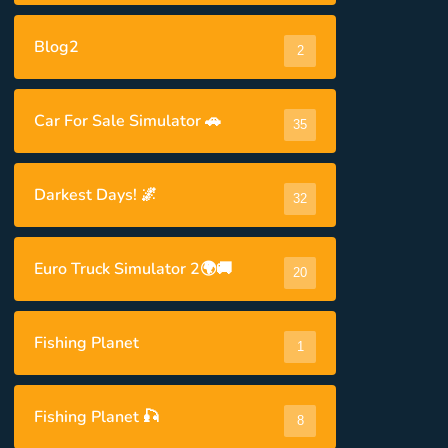
Blog2
2
Car For Sale Simulator 🚗
35
Darkest Days! 🌌
32
Euro Truck Simulator 2🌍🚚
20
Fishing Planet
1
Fishing Planet 🎣
8