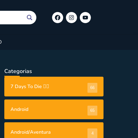
O
Categorias
7 Days To Die 🧟‍♂️
66
Android
65
Android/Aventura
4