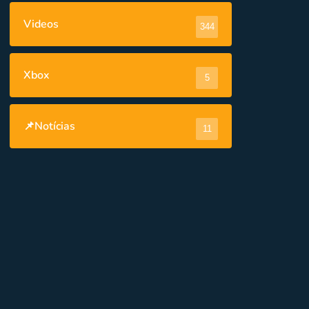
Videos
344
Xbox
5
📌Notícias
11