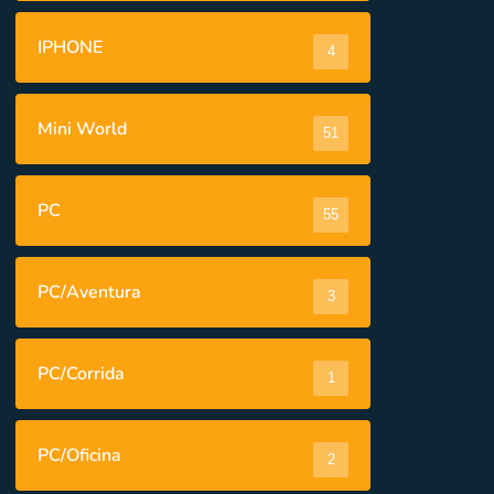
IPHONE
4
Mini World
51
PC
55
PC/Aventura
3
PC/Corrida
1
PC/Oficina
2