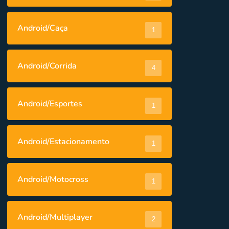
Android/Caça
1
Android/Corrida
4
Android/Esportes
1
Android/Estacionamento
1
Android/Motocross
1
Android/Multiplayer
2