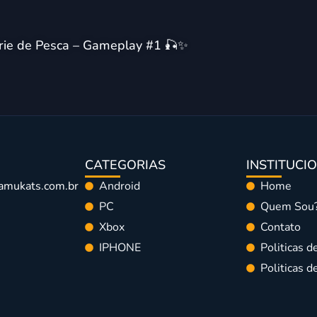
érie de Pesca – Gameplay #1 🎣✨
CATEGORIAS
INSTITUCI
amukats.com.br
Android
Home
PC
Quem Sou
Xbox
Contato
IPHONE
Politicas d
Politicas 