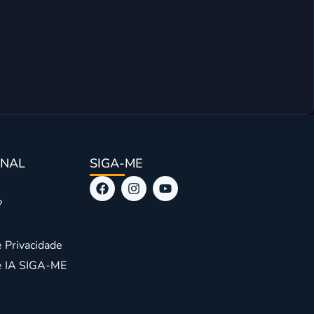
Mini Wor
ONAL
SIGA-ME
?
e Privacidade
de IA SIGA-ME