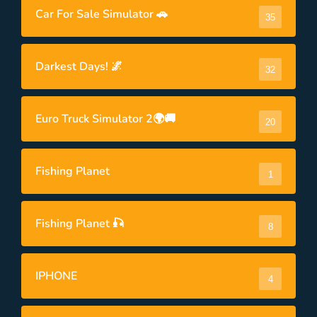
Car For Sale Simulator 🚗
35
Darkest Days! 🌌
32
Euro Truck Simulator 2🌍🚚
20
Fishing Planet
1
Fishing Planet 🎣
8
IPHONE
4