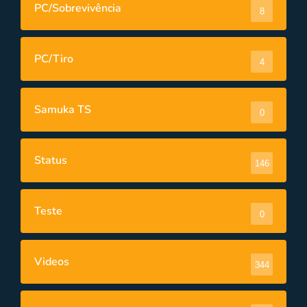
PC/Sobrevivência
8
PC/Tiro
4
Samuka TS
0
Status
146
Teste
0
Videos
344