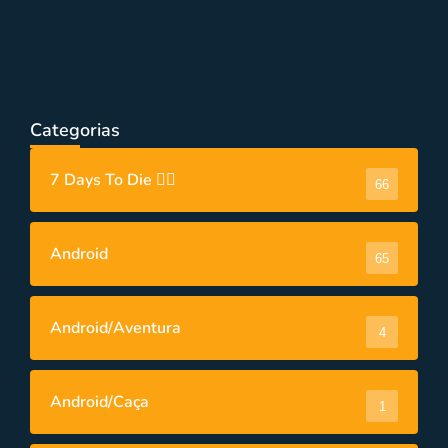
PC
,
PC/Aventura
,
PC/Corrida
,
Videos
TOP 10 MELHORES JOGOS
“MOTOCROSS” PARA PC 2022!
Categorias
7 Days To Die 🧟‍♂️
66
Android
65
Android/Aventura
4
Android/Caça
1