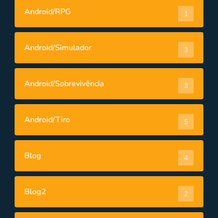
Android/RPG
1
Android/Simulador
3
Android/Sobrevivência
3
Android/Tiro
5
Blog
4
Blog2
2