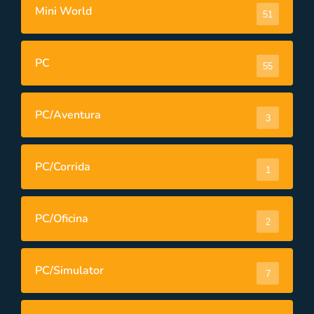
Mini World
51
PC
55
PC/Aventura
3
PC/Corrida
1
PC/Oficina
2
PC/Simulator
7