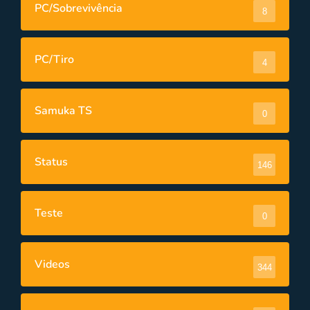
PC/Sobrevivência
8
PC/Tiro
4
Samuka TS
0
Status
146
Teste
0
Videos
344