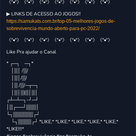
《°•°》《°•°》《°•°》《°•°》《°•°》《°•°》《°•°》
▶ LINKS DE ACESSO AO JOGOS!!
https://samukats.com.br/top-05-melhores-jogos-de-
sobrevivencia-mundo-aberto-para-pc-2022/
《°•°》《°•°》《°•°》《°•°》《°•°》《°•°》《°•°》
Like Pra ajudar o Canal
* ┌─┐ ─┐*
│▒│ /▒/
│▒│/▒/
│▒ /▒/─┬─┐
│▒│▒|▒│▒│
┌┴─┴─┐-┘─┘
│▒┌──┘▒▒▒│
└┐▒▒▒▒▒▒┌┘
└┐▒▒▒▒┌┘ *LIKE,* *LIKE,* *LIKE,* *LIKE,* *LIKE,*
*LIKE!!!*