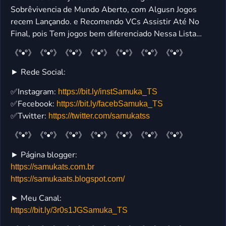
Sobrêvivencia de Mundo Aberto, com Algusn Jogos
recem Lançando. e Recomendo VCs Assistir Até No
Final, pois Tem jogos bem diferenciado Nessa Lista…
《°•°》《°•°》《°•°》《°•°》《°•°》《°•°》《°•°》
► Rede Social:
✅Instagram:
https://bit.ly/instSamuka_TS
✅Fecebook:
https://bit.ly/facebSamuka_TS
✅Twitter:
https://twitter.com/samukatss
《°•°》《°•°》《°•°》《°•°》《°•°》《°•°》《°•°》
► Página blogger:
https://samukats.com.br
https://samukaats.blogspot.com/
► Meu Canal:
https://bit.ly/3r0s1JGSamuka_TS