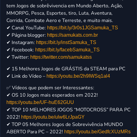
tem Jogos de sobrêvivencia em Mundo Aberto, Ação,
MMORPG, Pesca, Esportes, tiro, Luta, Aventura,
Corrida, Combate Aero e Terreste, e muito mais.
✔ Canal YouTube:
https://bit.ly/3r0s1JGSamuka_TS
✔ Página blogger:
https://samukats.com.br
✔ Instagram:
https://bit.ly/instSamuka_TS
✔ Fecebook:
https://bit.ly/facebSamuka_TS
✔ Twitter:
https://twitter.com/samukatss
✔ 15 Melhores Jogos de GRÁSTIS da STEAM para PC
✔ Link do Vídeo –
https://youtu.be/2h9IWSq1al4
✅ Vídeos que podem ser Interessantes:
✔ OS 10 Jogos mais esperados em 2022!
https://youtu.be/UF-huE62GUU
✔ TOP 10 MELHORES JOGOS “MOTOCROSS” PARA PC
2022!
https://youtu.be/ulw6LrJpaGY
✔ TOP 05 Melhores Jogos de Sobrevivência MUNDO
ABERTO Para PC – 2022!
https://youtu.be/GedfcXUzMRs