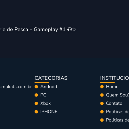
érie de Pesca – Gameplay #1 🎣✨
CATEGORIAS
INSTITUCI
amukats.com.br
Android
Home
PC
Quem Sou
Xbox
Contato
IPHONE
Politicas d
Politicas 