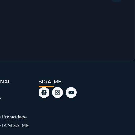
Mini Wor
ONAL
SIGA-ME
?
e Privacidade
de IA SIGA-ME