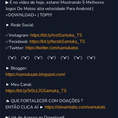
▶ E no vídeo de hoje, estarei Mostrando 5 Melhores
Jogos De Motos alta velocidade Para Android |
+DOWNLOAD+ | TOP!!!!
► Rede Social:
✅Instagram:
https://bit.ly/instSamuka_TS
✅Fecebook:
https://bit.ly/facebSamuka_TS
✅Twitter:
https://twitter.com/samukatss
《°•°》《°•°》《°•°》《°•°》《°•°》《°•°》《°•°》
► Blogger:
https://samukaats.blogspot.com/
► Meu Canal:
https://bit.ly/3r0s1JGSamuka_TS
🔥 QUE FORTALECER COM DOAÇÕES ?
ENTÃO CLICA AÍ ►
https://streamlabs.com/samukats
▶Link de Acesso ao Download!