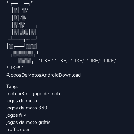
* ┌─┐ ─┐*
│▒│ /▒/
│▒│/▒/
│▒ /▒/─┬─┐
│▒│▒|▒│▒│
┌┴─┴─┐-┘─┘
│▒┌──┘▒▒▒│
└┐▒▒▒▒▒▒┌┘
└┐▒▒▒▒┌┘ *LIKE,* *LIKE,* *LIKE,* *LIKE,* *LIKE,*
*LIKE!!!*
#JogosDeMotosAndroidDownload
Tang:
moto x3m – jogo de moto
jogos de moto
jogos de moto 360
jogos friv
jogos de moto grátis
traffic rider