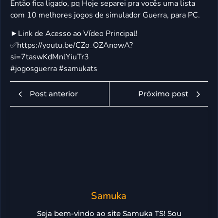
Então fica ligado, pq Hoje separei pra vocês uma lista
com 10 melhores jogos de simulador Guerra, para PC.
►Link de Acesso ao Vídeo Principal!
✅https://youtu.be/CZo_OZAnowA?
si=7taswKdMnlYiuTr3
#jogosguerra #samukats
Post anterior
Próximo post
Samuka
Seja bem-vindo ao site Samuka TS! Sou