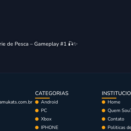
érie de Pesca – Gameplay #1 🎣✨
CATEGORIAS
INSTITUCI
amukats.com.br
Android
Home
PC
Quem Sou
Xbox
Contato
IPHONE
Politicas d