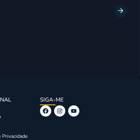
Mini Wor
ONAL
SIGA-ME
?
e Privacidade