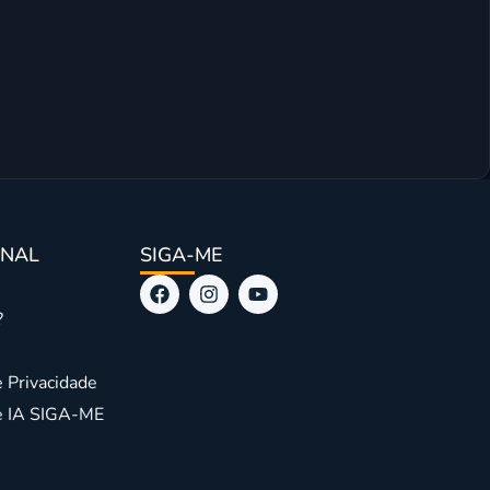
Mini Wor
ONAL
SIGA-ME
?
e Privacidade
de IA SIGA-ME