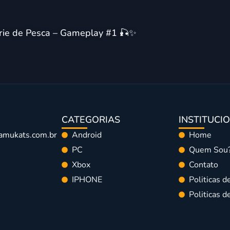
érie de Pesca – Gameplay #1 🎣✨
CATEGORIAS
INSTITUCI
amukats.com.br
Android
Home
PC
Quem Sou
Xbox
Contato
IPHONE
Politicas d
Politicas 