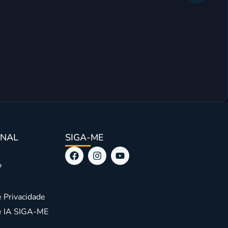
🎮 Darke
ONAL
SIGA-ME
?
e Privacidade
de IA SIGA-ME