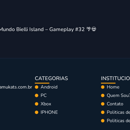
Mundo Bielli Island – Gameplay #32 🌴💀
CATEGORIAS
INSTITUCI
amukats.com.br
Android
Home
PC
Quem Sou
Xbox
Contato
IPHONE
Politicas d
Politicas 