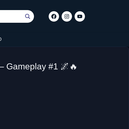
O
 – Gameplay #1 🌌🔥