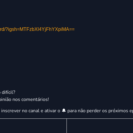
ecard/?igsh=MTFzbXl4YjFhYXpiMA==
ifícil?
inião nos comentários!
 inscrever no canal e ativar o 🔔 para não perder os próximos e