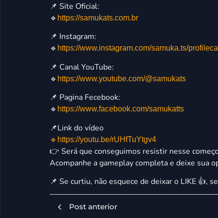
📌 Site Oficial:
🔹
https://samukats.com.br
📌 Instagram:
🔹
https://www.instagram.com/samuka.ts/profil
📌 Canal YouTube:
🔹
https://www.youtube.com/@samukats
📌 Pagina Fecebook:
🔹
https://www.facebook.com/samukatts
📌Link do vídeo
🔹https://youtu.be/rUHfTuYtgv4
👉 Será que conseguimos resistir nesse começo d
Acompanhe a gameplay completa e deixe sua op
📌 Se curtiu, não esquece de deixar o LIKE 👍, se
Post anterior