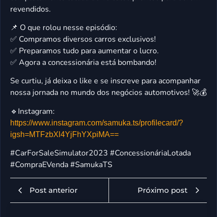
revendidos.
📌 O que rolou nesse episódio:
✅ Compramos diversos carros exclusivos!
✅ Preparamos tudo para aumentar o lucro.
✅ Agora a concessionária está bombando!
Se curtiu, já deixa o like e se inscreve para acompanhar
nossa jornada no mundo dos negócios automotivos! 🚀💰
🔹Instagram:
https://www.instagram.com/samuka.ts/profilecard/?
igsh=MTFzbXl4YjFhYXpiMA==
#CarForSaleSimulator2023 #ConcessionáriaLotada
#CompraEVenda #SamukaTS
Post anterior
Próximo post