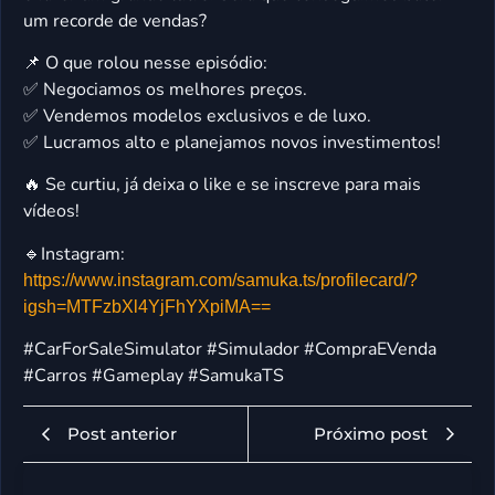
um recorde de vendas?
📌 O que rolou nesse episódio:
✅ Negociamos os melhores preços.
✅ Vendemos modelos exclusivos e de luxo.
✅ Lucramos alto e planejamos novos investimentos!
🔥 Se curtiu, já deixa o like e se inscreve para mais
vídeos!
🔹Instagram:
https://www.instagram.com/samuka.ts/profilecard/?
igsh=MTFzbXl4YjFhYXpiMA==
#CarForSaleSimulator #Simulador #CompraEVenda
#Carros #Gameplay #SamukaTS
Post anterior
Próximo post