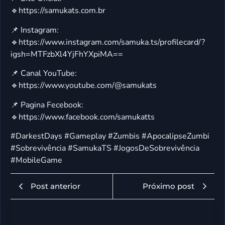
🔹https://samukats.com.br
📌 Instagram:
🔹https://www.instagram.com/samuka.ts/profilecard/?
igsh=MTFzbXl4YjFhYXpiMA==
📌 Canal YouTube:
🔹https://www.youtube.com/@samukats
📌 Pagina Fecebook:
🔹https://www.facebook.com/samukatts
#DarkestDays #Gameplay #Zumbis #ApocalipseZumbi
#Sobrevivência #SamukaTS #JogosDeSobrevivência
#MobileGame
Post anterior
Próximo post