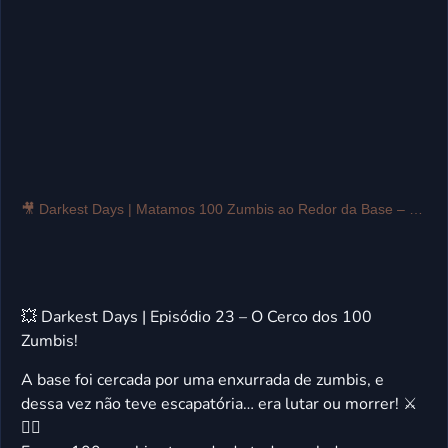
🎥 Darkest Days | Matamos 100 Zumbis ao Redor da Base – Gameplay #23 🧟🔥
💥 Darkest Days | Episódio 23 – O Cerco dos 100
Zumbis!
A base foi cercada por uma enxurrada de zumbis, e
dessa vez não teve escapatória… era lutar ou morrer! ⚔️
🧟‍♂️