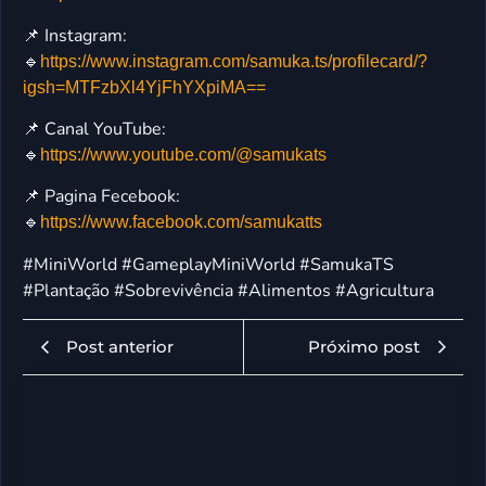
📌 Instagram:
🔹
https://www.instagram.com/samuka.ts/profilecard/?
igsh=MTFzbXl4YjFhYXpiMA==
📌 Canal YouTube:
🔹
https://www.youtube.com/@samukats
📌 Pagina Fecebook:
🔹
https://www.facebook.com/samukatts
#MiniWorld #GameplayMiniWorld #SamukaTS
#Plantação #Sobrevivência #Alimentos #Agricultura
Post anterior
Próximo post