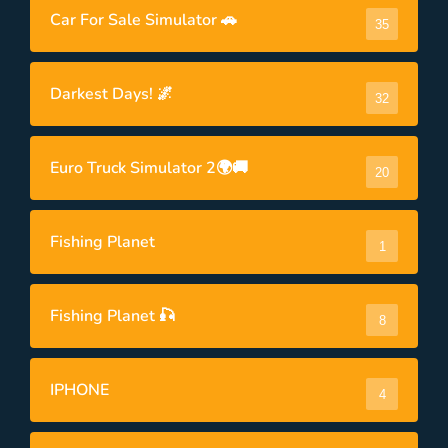
Car For Sale Simulator 🚗
35
Darkest Days! 🌌
32
Euro Truck Simulator 2🌍🚚
20
Fishing Planet
1
Fishing Planet 🎣
8
IPHONE
4