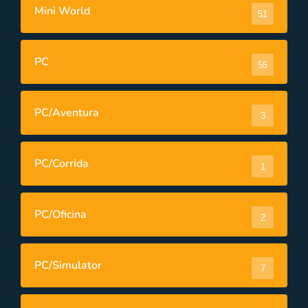
Mini World
51
PC
55
PC/Aventura
3
PC/Corrida
1
PC/Oficina
2
PC/Simulator
7