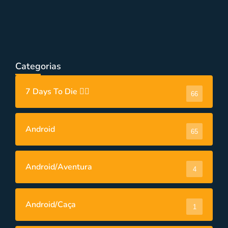
Android
,
Android/Aventura
,
Android/Corrida
,
Videos
Top 8 Melhores Jogos de Drift para
Celular Android & iOS em 2023
Categorias
7 Days To Die 🧟‍♂️
66
Android
65
Android/Aventura
4
Android/Caça
1