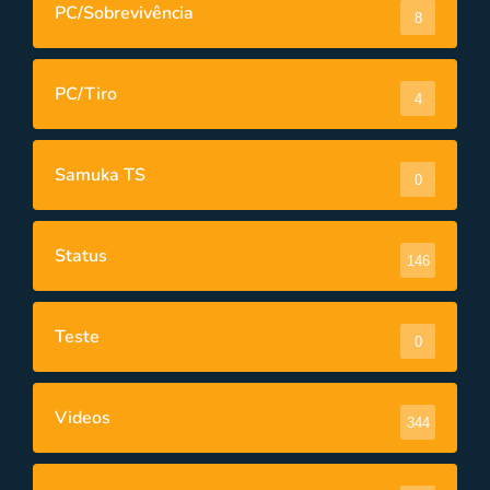
PC/Sobrevivência
8
PC/Tiro
4
Samuka TS
0
Status
146
Teste
0
Videos
344