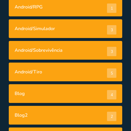
Android/RPG
1
Android/Simulador
3
Android/Sobrevivência
3
Android/Tiro
5
Blog
4
Blog2
2