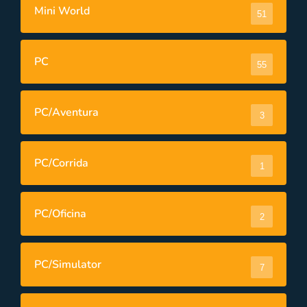
Mini World
51
PC
55
PC/Aventura
3
PC/Corrida
1
PC/Oficina
2
PC/Simulator
7