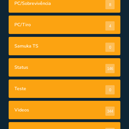
PC/Sobrevivência
8
PC/Tiro
4
Samuka TS
0
Status
146
Teste
0
Videos
344