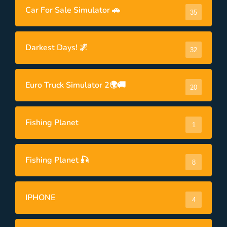
Car For Sale Simulator 🚗
35
Darkest Days! 🌌
32
Euro Truck Simulator 2🌍🚚
20
Fishing Planet
1
Fishing Planet 🎣
8
IPHONE
4