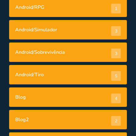
Android/RPG
1
Android/Simulador
3
Android/Sobrevivência
3
Android/Tiro
5
Blog
4
Blog2
2