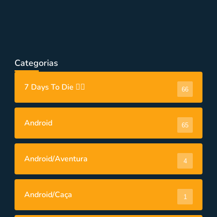
PC
,
PC/Simulator
,
Videos
8 Melhores Jogos de Simuladores Grátis
para PC na Steam em 2023
Categorias
7 Days To Die 🧟‍♂️
66
Android
65
Android/Aventura
4
Android/Caça
1