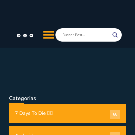
Android
,
Videos
Top 12 Jogos Offline para Android 2022
Categorias
7 Days To Die 🧟‍♂️
66