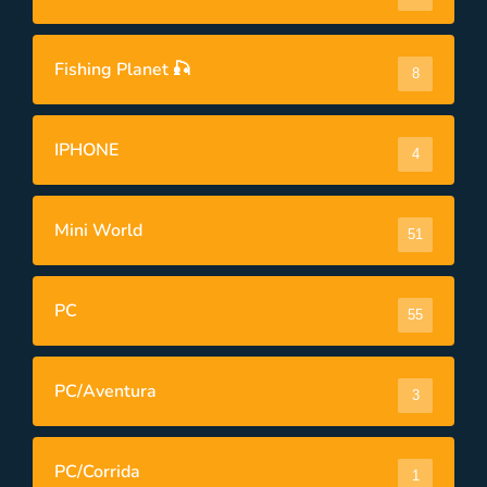
Fishing Planet 🎣
8
IPHONE
4
Mini World
51
PC
55
PC/Aventura
3
PC/Corrida
1