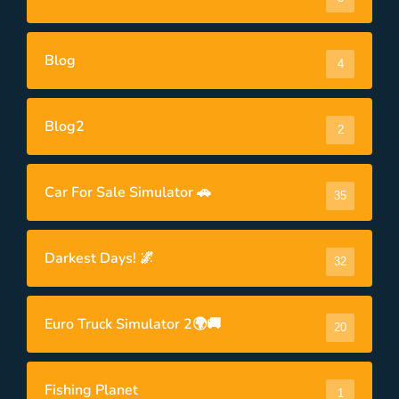
Blog
4
Blog2
2
Car For Sale Simulator 🚗
35
Darkest Days! 🌌
32
Euro Truck Simulator 2🌍🚚
20
Fishing Planet
1