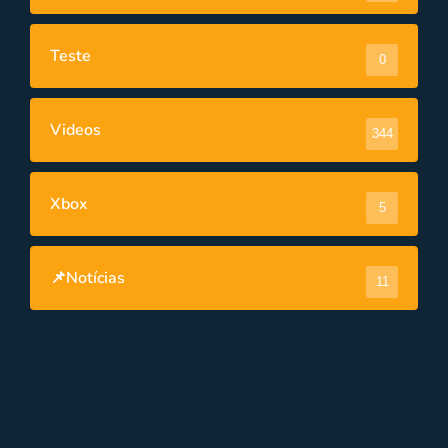
Teste
0
Videos
344
Xbox
5
📌Notícias
11