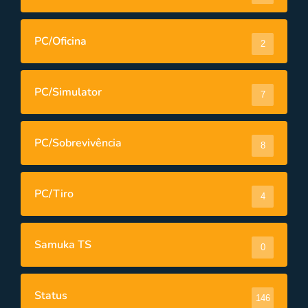
PC/Oficina
2
PC/Simulator
7
PC/Sobrevivência
8
PC/Tiro
4
Samuka TS
0
Status
146