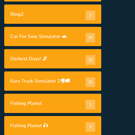
Blog2
2
Car For Sale Simulator 🚗
35
Darkest Days! 🌌
32
Euro Truck Simulator 2🌍🚚
20
Fishing Planet
1
Fishing Planet 🎣
8