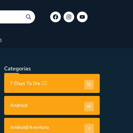
O
Categorias
7 Days To Die 🧟‍♂️
66
Android
65
Android/Aventura
4