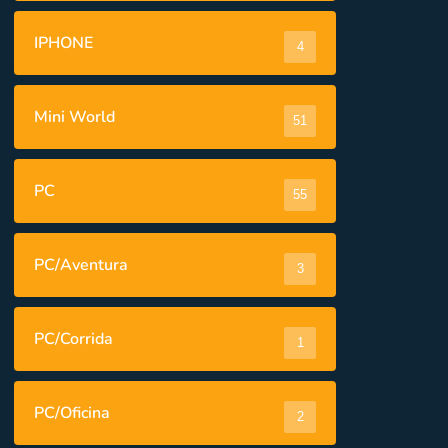
IPHONE
4
Mini World
51
PC
55
PC/Aventura
3
PC/Corrida
1
PC/Oficina
2