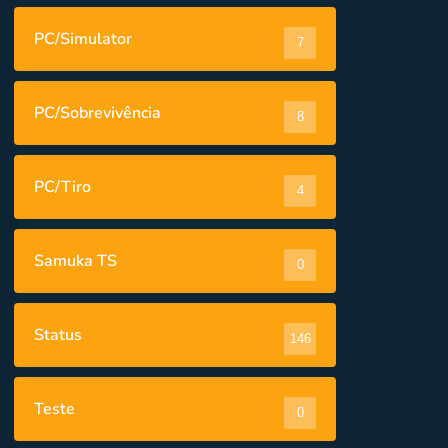
PC/Simulator
7
PC/Sobrevivência
8
PC/Tiro
4
Samuka TS
0
Status
146
Teste
0