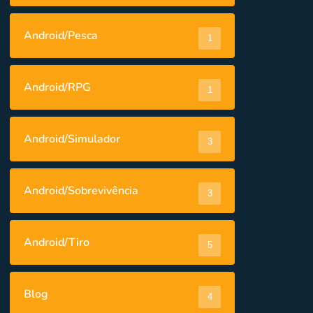
Android/Pesca
1
Android/RPG
1
Android/Simulador
3
Android/Sobrevivência
3
Android/Tiro
5
Blog
4