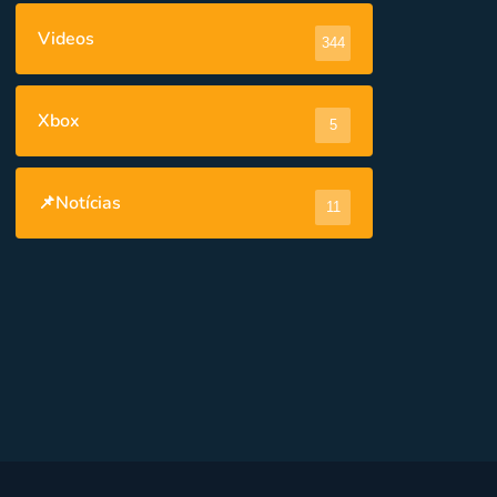
Videos
344
Xbox
5
📌Notícias
11