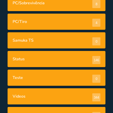
PC/Sobrevivência
8
PC/Tiro
4
Samuka TS
0
Status
146
Teste
0
Videos
344