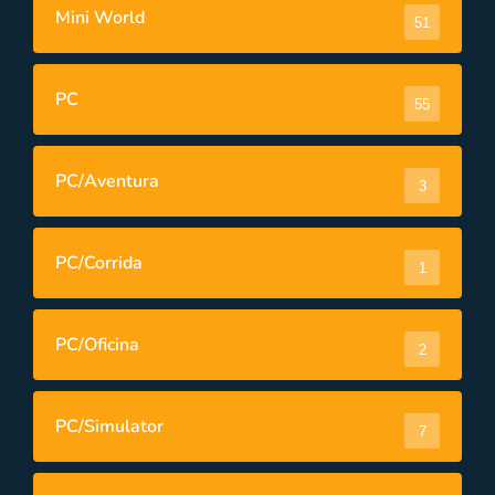
Mini World
51
PC
55
PC/Aventura
3
PC/Corrida
1
PC/Oficina
2
PC/Simulator
7