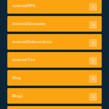
Android/RPG
1
Android/Simulador
3
Android/Sobrevivência
3
Android/Tiro
5
Blog
4
Blog2
2