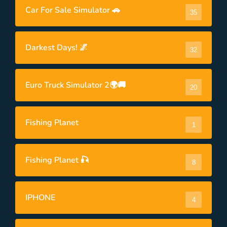
Car For Sale Simulator 🚗
35
Darkest Days! 🌌
32
Euro Truck Simulator 2🌍🚚
20
Fishing Planet
1
Fishing Planet 🎣
8
IPHONE
4