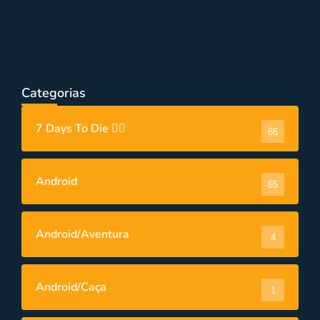
PC
,
Videos
15 Melhores Jogos Grátis da Steam para
PC
Categorias
7 Days To Die 🧟‍♂️
66
Android
65
Android/Aventura
4
Android/Caça
1