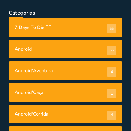
Categorias
7 Days To Die 🧟‍♂️
66
Android
65
Android/Aventura
4
Android/Caça
1
Android/Corrida
4