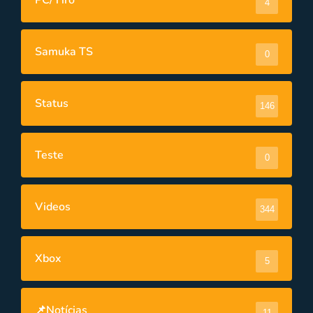
4
Samuka TS
0
Status
146
Teste
0
Videos
344
Xbox
5
📌Notícias
11