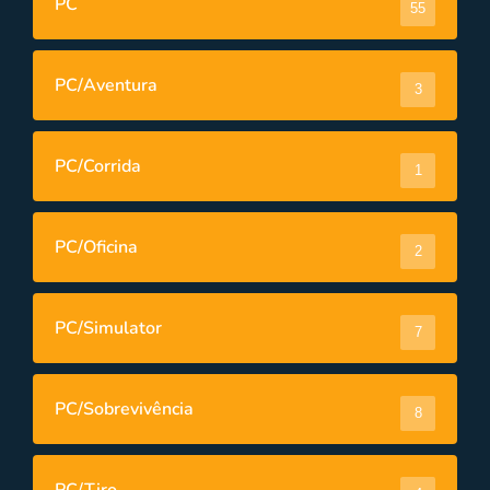
PC
55
PC/Aventura
3
PC/Corrida
1
PC/Oficina
2
PC/Simulator
7
PC/Sobrevivência
8
PC/Tiro