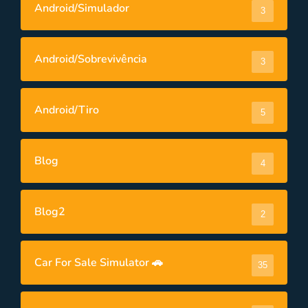
Android/Simulador
3
Android/Sobrevivência
3
Android/Tiro
5
Blog
4
Blog2
2
Car For Sale Simulator 🚗
35