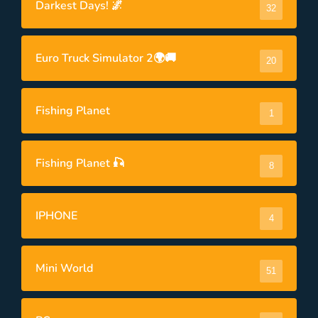
Darkest Days! 🌌
32
Euro Truck Simulator 2🌍🚚
20
Fishing Planet
1
Fishing Planet 🎣
8
IPHONE
4
Mini World
51