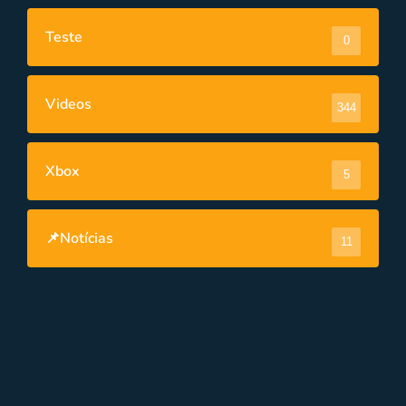
Teste
0
Videos
344
Xbox
5
📌Notícias
11