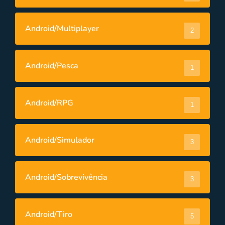
Android/Multiplayer
2
Android/Pesca
1
Android/RPG
1
Android/Simulador
3
Android/Sobrevivência
3
Android/Tiro
5