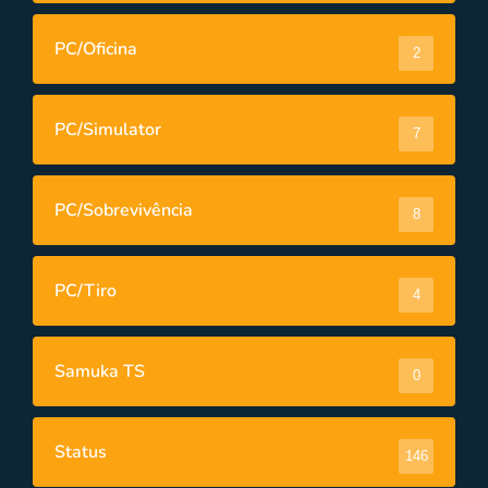
PC/Oficina
2
PC/Simulator
7
PC/Sobrevivência
8
PC/Tiro
4
Samuka TS
0
Status
146