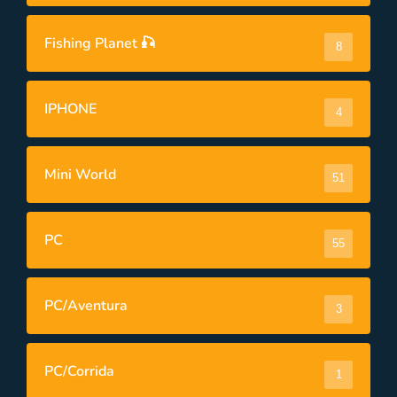
Fishing Planet 🎣
8
IPHONE
4
Mini World
51
PC
55
PC/Aventura
3
PC/Corrida
1