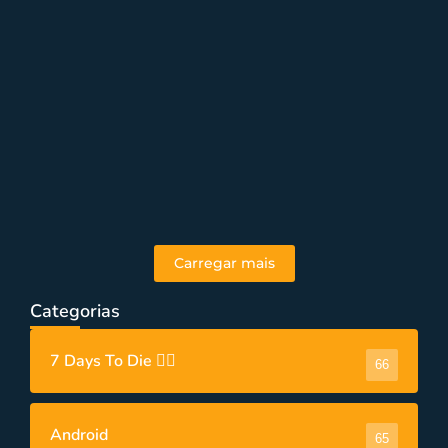
PC
,
PC/Tiro
,
Videos
JOGOS DE TIRO PARA PC SUPER FRACO
| 2GB DE RAM
Carregar mais
Categorias
7 Days To Die 🧟‍♂️
66
Android
65