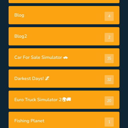
Blog
4
Blog2
2
Car For Sale Simulator 🚗
35
Darkest Days! 🌌
32
Euro Truck Simulator 2🌍🚚
20
Fishing Planet
1