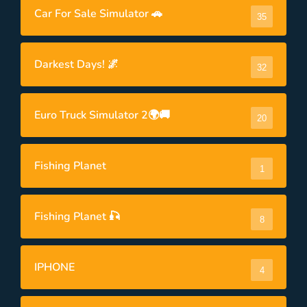
Car For Sale Simulator 🚗
35
Darkest Days! 🌌
32
Euro Truck Simulator 2🌍🚚
20
Fishing Planet
1
Fishing Planet 🎣
8
IPHONE
4