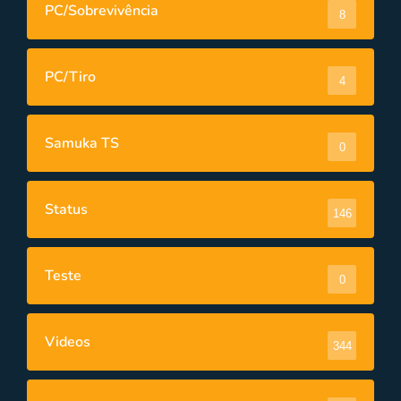
PC/Sobrevivência
8
PC/Tiro
4
Samuka TS
0
Status
146
Teste
0
Videos
344