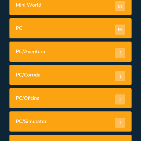
Mini World
51
PC
55
PC/Aventura
3
PC/Corrida
1
PC/Oficina
2
PC/Simulator
7