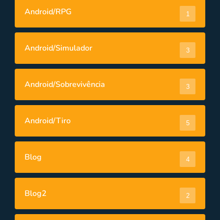
Android/RPG
1
Android/Simulador
3
Android/Sobrevivência
3
Android/Tiro
5
Blog
4
Blog2
2