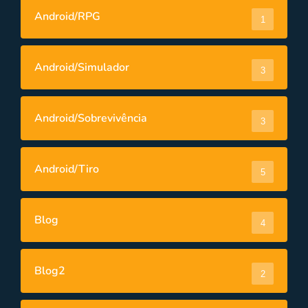
Android/RPG
1
Android/Simulador
3
Android/Sobrevivência
3
Android/Tiro
5
Blog
4
Blog2
2