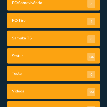
PC/Sobrevivência
8
PC/Tiro
4
Samuka TS
0
Status
146
Teste
0
Videos
344