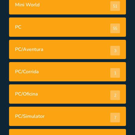
Mini World
51
PC
55
PC/Aventura
3
PC/Corrida
1
PC/Oficina
2
PC/Simulator
7