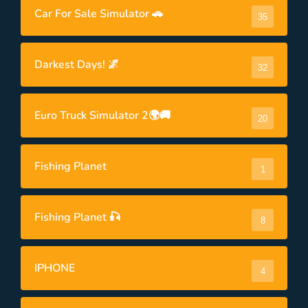
Car For Sale Simulator 🚗
35
Darkest Days! 🌌
32
Euro Truck Simulator 2🌍🚚
20
Fishing Planet
1
Fishing Planet 🎣
8
IPHONE
4