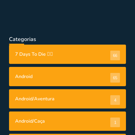
PC
,
Videos
Novos Jogos Imperdíveis para PC em
2023
Categorias
7 Days To Die 🧟‍♂️
66
Android
65
Android/Aventura
4
Android/Caça
1